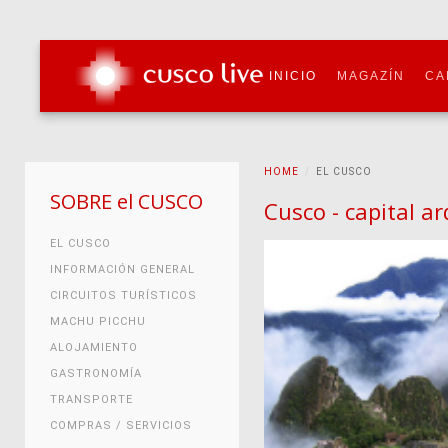
INICIO
MAGAZÍN
CA
HOME
EL CUSCO
SOBRE el CUSCO
Cusco - capital a
EL CUSCO
INFORMACIÓN GENERAL
CIRCUITOS TURÍSTICOS
MACHU PICCHU
ALOJAMIENTO
GASTRONOMÍA
TRANSPORTE
COMPRAS / SERVICIOS