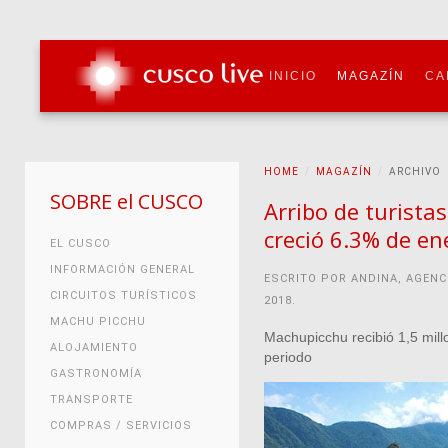
INICIO
MAGAZÍN
CA
HOME
MAGAZÍN
ARCHIVO
SOBRE el CUSCO
Arribo de turista
creció 6.3% de en
EL CUSCO
INFORMACIÓN GENERAL
ESCRITO POR ANDINA, AGENC
CIRCUITOS TURÍSTICOS
2018
.
MACHU PICCHU
Machupicchu recibió 1,5 mill
ALOJAMIENTO
periodo
GASTRONOMÍA
TRANSPORTE
COMPRAS / SERVICIOS