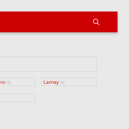
ero
Lamay
(1)
(1)