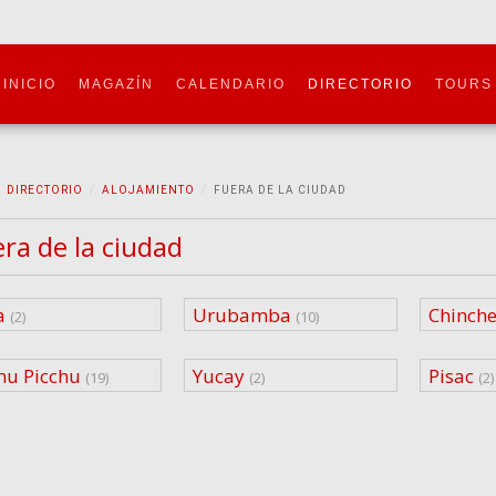
INICIO
MAGAZÍN
CALENDARIO
DIRECTORIO
TOURS
DIRECTORIO
ALOJAMIENTO
FUERA DE LA CIUDAD
ra de la ciudad
a
Urubamba
Chinch
(2)
(10)
u Picchu
Yucay
Pisac
(19)
(2)
(2)